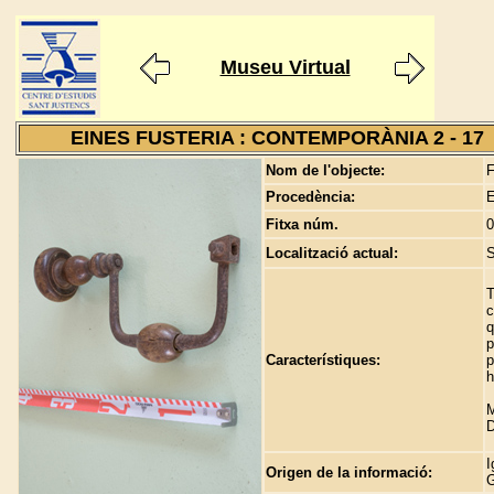
Museu Virtual
EINES FUSTERIA : CONTEMPORÀNIA 2 - 17
Nom de l'objecte:
F
Procedència:
E
Fitxa núm.
0
Localització actual:
S
T
c
q
p
Característiques:
p
h
M
D
I
Origen de la informació:
G