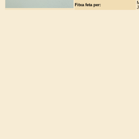
M
Fitxa feta per:
J