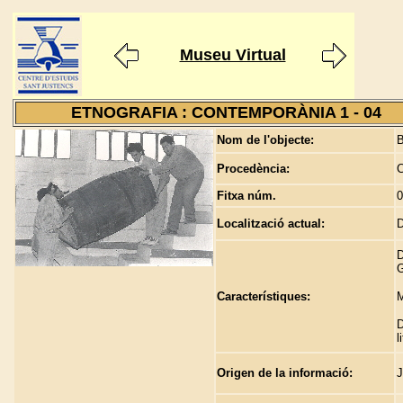
Museu Virtual
ETNOGRAFIA : CONTEMPORÀNIA 1 - 04
Nom de l'objecte:
B
Procedència:
C
Fitxa núm.
0
Localització actual:
D
G
Característiques:
M
D
l
Origen de la informació:
J