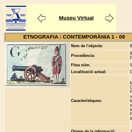
Museu Virtual
ETNOGRAFIA : CONTEMPORÀNIA 1 - 09
Nom de l'objecte:
B
B
Procedència:
F
Fitxa núm.
0
Localització actual:
M
D
P
u
Característiques:
b
a
b
F
d
Origen de la informació:
J