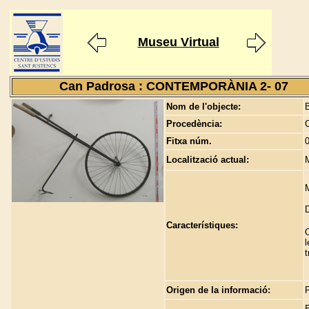
Museu Virtual
Can Padrosa : CONTEMPORÀNIA 2- 07
Nom de l'objecte:
B
Procedència:
Fitxa núm.
Localització actual:
M
Característiques:
O
l
t
Origen de la informació:
E