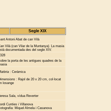
Segle XIX
ant Antoni Abat de can Vilà
an Vilà (can Vilar de la Muntanya). La masia
stà documentada des del segle XIV.
328
obre la porta de les antigues quadres de la
asia
atèria
: Ceràmica
imensions
: Rajol de 20 x 20 cm, col·locat
n losange
eresa Sala, vídua Reverter
ordi Cunties i Villanova
otografia: Miquel Almela i Casanova