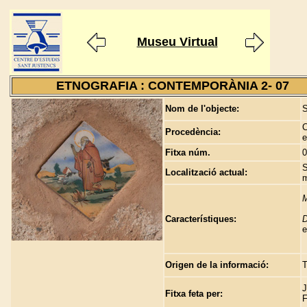
Museu Virtual
ETNOGRAFIA : CONTEMPORÀNIA 2- 07
Nom de l'objecte:
S
C
Procedència:
e
Fitxa núm.
0
S
Localització actual:
m
M
Característiques:
D
e
Origen de la informació:
T
J
Fitxa feta per:
F