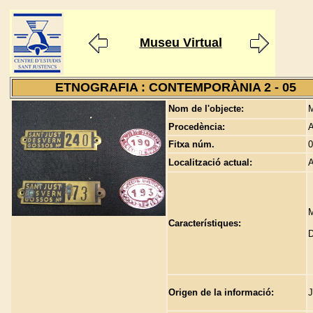
Museu Virtual
ETNOGRAFIA : CONTEMPORÀNIA 2 - 05
Nom de l'objecte:
M
Procedència:
A
Fitxa núm.
0
Localització actual:
A
M
Característiques:
D
Origen de la informació:
J