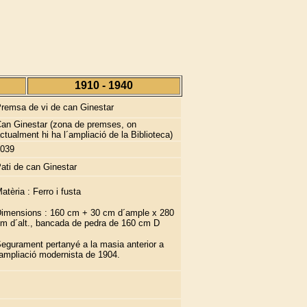
1910 - 1940
remsa de vi de can Ginestar
an Ginestar (zona de premses, on
ctualment hi ha l´ampliació de la Biblioteca)
039
ati de can Ginestar
atèria : Ferro i fusta
imensions : 160 cm + 30 cm d´ample x 280
m d´alt., bancada de pedra de 160 cm D
egurament pertanyé a la masia anterior a
'ampliació modernista de 1904.