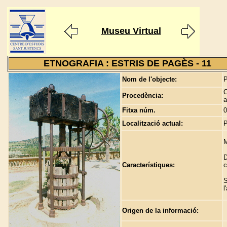
Museu Virtual
ETNOGRAFIA : ESTRIS DE PAGÈS - 11
Nom de l'objecte:
P
C
Procedència:
a
Fitxa núm.
0
Localització actual:
P
M
D
Característiques:
c
S
l
Origen de la informació: