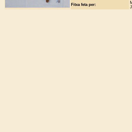
M
Fitxa feta per:
J