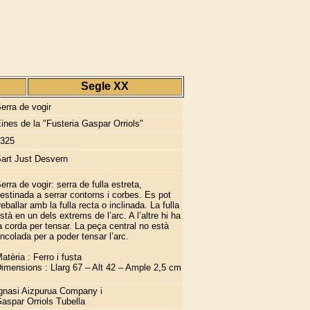
Segle XX
erra de vogir
ines de la "Fusteria Gaspar Orriols"
325
art Just Desvern
erra de vogir: serra de fulla estreta,
estinada a serrar contorns i corbes. Es pot
reballar amb la fulla recta o inclinada. La fulla
stà en un dels extrems de l’arc. A l’altre hi ha
a corda per tensar. La peça central no està
ncolada per a poder tensar l’arc.
atèria : Ferro i fusta
imensions : Llarg 67 – Alt 42 – Ample 2,5 cm
gnasi Aizpurua Company i
aspar Orriols Tubella