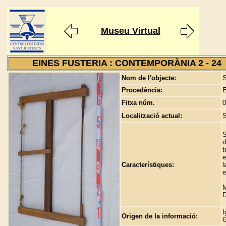
Museu Virtual
EINES FUSTERIA : CONTEMPORÀNIA 2 - 24
Nom de l'objecte:
S
Procedència:
E
Fitxa núm.
0
Localització actual:
S
S
d
t
e
Característiques:
l
e
M
D
I
Origen de la informació:
G