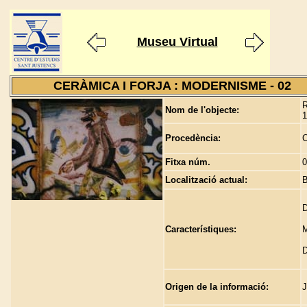
Museu Virtual
CERÀMICA I FORJA : MODERNISME - 02
R
Nom de l'objecte:
1
Procedència:
C
Fitxa núm.
0
Localització actual:
B
D
Característiques:
M
D
Origen de la informació:
J