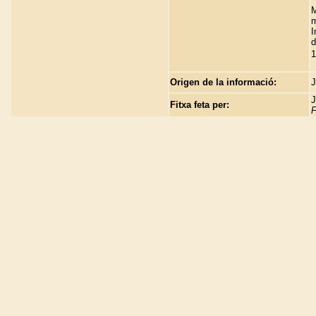
M
m
I
d
1
Origen de la informació:
J
J
Fitxa feta per:
F