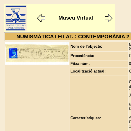
Museu Virtual
NUMISMÀTICA I FILAT. : CONTEMPORÀNIA 2 
M
Nom de l'objecte:
S
Procedència:
O
Fitxa núm.
0
Localització actual:
C
D
d
"
J
M
D
A
Característiques:
C
1