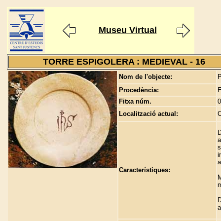
Museu Virtual
TORRE ESPIGOLERA : MEDIEVAL - 16
Nom de l'objecte:
P
Procedència:
E
Fitxa núm.
0
Localització actual:
C
D
a
s
i
a
Característiques:
M
D
a