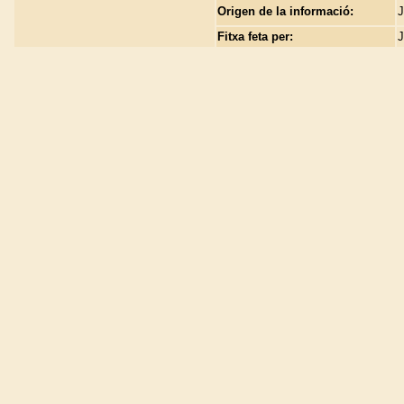
Origen de la informació:
J
Fitxa feta per:
J