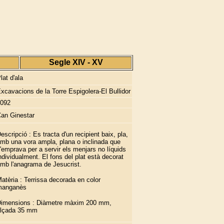
Segle XIV - XV
lat d'ala
xcavacions de la Torre Espigolera-El Bullidor
092
an Ginestar
escripció :
Es tracta d'un recipient baix, pla,
mb una vora ampla, plana o inclinada que
'emprava per a servir els menjars no líquids
ndividualment. El fons del plat està decorat
mb l'anagrama de Jesucrist.
atèria : Terrissa decorada en color
manganès
imensions : Diàmetre màxim 200 mm,
lçada 35 mm