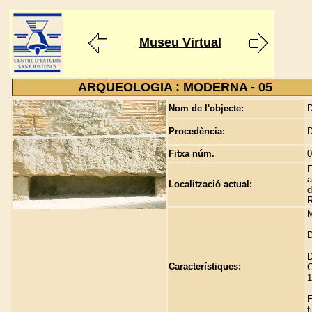
Museu Virtual
ARQUEOLOGIA : MODERNA - 05
Nom de l'objecte:
D
Procedència:
D
Fitxa núm.
0
F
a
Localització actual:
d
R
M
D
D
Característiques:
C
1
E
f