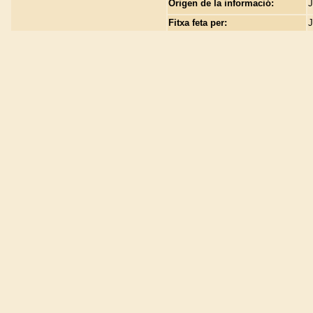
Origen de la informació:
J
Fitxa feta per:
J