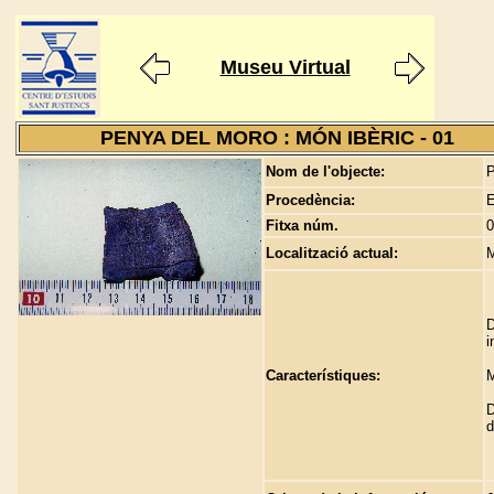
Museu Virtual
PENYA DEL MORO : MÓN IBÈRIC - 01
Nom de l'objecte:
P
Procedència:
E
Fitxa núm.
0
Localització actual:
M
D
i
Característiques:
M
D
d