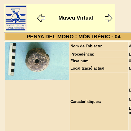
Museu Virtual
PENYA DEL MORO : MÓN IBÈRIC - 04
Nom de l'objecte:
A
Procedència:
E
Fitxa núm.
0
Localització actual:
M
D
M
Característiques:
D