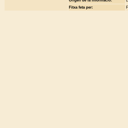
Origen de la informació:
D
Fitxa feta per:
F