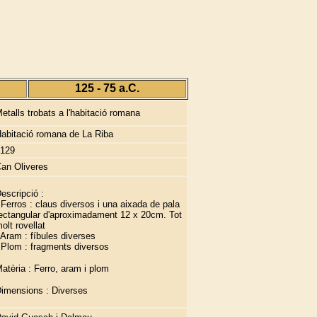
125 - 75 a.C.
etalls trobats a l'habitació romana
abitació romana de La Riba
129
an Oliveres
escripció :
 Ferros : claus diversos i una aixada de pala
ectangular d'aproximadament 12 x 20cm. Tot
olt rovellat
 Aram : fíbules diverses
 Plom : fragments diversos
atèria : Ferro, aram i plom
imensions : Diverses