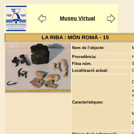
Museu Virtual
LA RIBA : MÓN ROMÀ - 15
Nom de l'objecte:
M
Procedència:
H
Fitxa núm.
0
Localització actual:
C
D
-
r
m
-
Característiques:
-
M
D