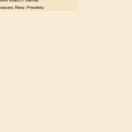
avid Guasch i Dalmau
rancesc Riera i Prenafeta