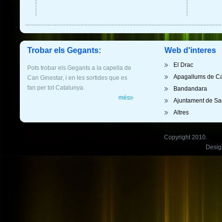
Trobar els Gegants:
Web d'interes
El Drac
Pots trobar els Gegants a la capella de
Apagallums de C
Can Ginestar, i en les sortides que es
fan per tot Catalunya.
Bandandara
més
Ajuntament de San
Altres
Copyright 2010.
Priva
Desig