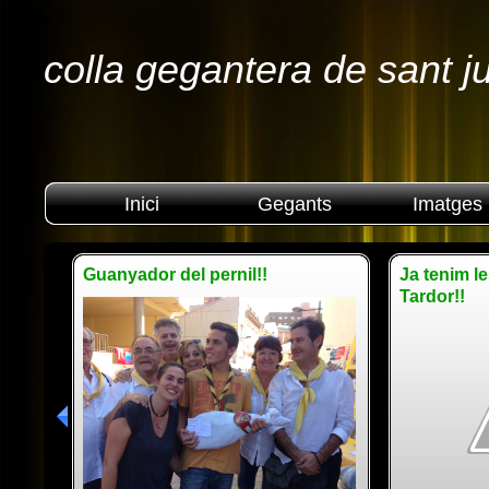
colla gegantera de sant j
Inici
Gegants
Imatges
Guanyador del pernil!!
Ja tenim l
Tardor!!