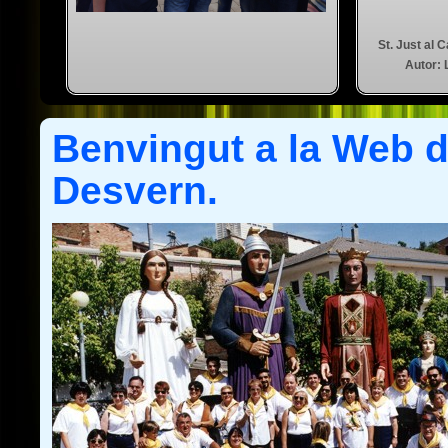
curs de
 de la
St. Just al 
Autor: 
Benvingut a la Web 
Desvern.